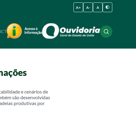
A+
A-
A
ICT
rmações
abilidade e cenários de
Também são desenvolvidas
cadeias produtivas por