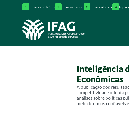
1
Ir para conteúdo
2
Ir para o menu
3
Ir para a busca
4
Ir par
Inteligência
Econômicas
A publicação dos resultado
competitividade orienta p
análises sobre políticas p
meio de dados confiáveis e