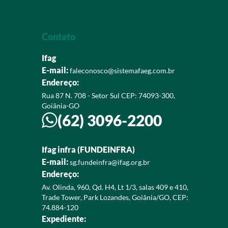
Contato
Ifag
E-mail:
faleconosco@sistemafaeg.com.br
Endereço:
Rua 87 N. 708 - Setor Sul CEP: 74093-300,
Goiânia-GO
(62) 3096-2200
Ifag infra (FUNDEINFRA)
E-mail:
sg.fundeinfra@ifag.org.br
Endereço:
Av. Olinda, 960, Qd. H4, Lt 1/3, salas 409 e 410,
Trade Tower, Park Lozandes, Goiânia/GO, CEP:
74.884-120
Expediente: