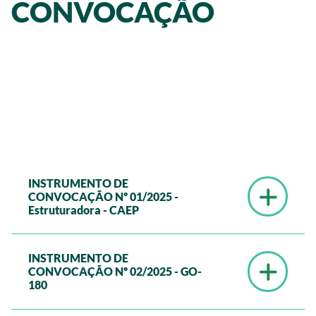
CONVOCAÇÃO
INSTRUMENTO DE
CONVOCAÇÃO Nº 01/2025 -
Estruturadora - CAEP
INSTRUMENTO DE
INSTRUMENTO DE CONVOCAÇÃO Nº 01/2025
CONVOCAÇÃO Nº 02/2025 - GO-
180
Compete à empresa e/ou ao consórcio de empresas
estruturadoras a atuação e desenvolvimento nas