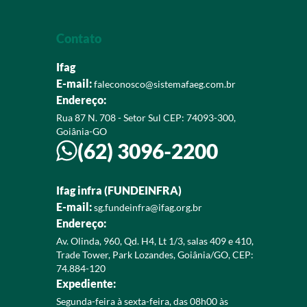
Contato
Ifag
E-mail:
faleconosco@sistemafaeg.com.br
Endereço:
Rua 87 N. 708 - Setor Sul CEP: 74093-300,
Goiânia-GO
(62) 3096-2200
Ifag infra (FUNDEINFRA)
E-mail:
sg.fundeinfra@ifag.org.br
Endereço:
Av. Olinda, 960, Qd. H4, Lt 1/3, salas 409 e 410,
Trade Tower, Park Lozandes, Goiânia/GO, CEP:
74.884-120
Expediente:
Segunda-feira à sexta-feira, das 08h00 às