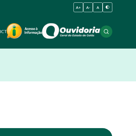
A+
A-
A
ICT