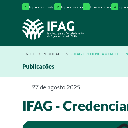
1
Ir para conteúdo
2
Ir para o menu
3
Ir para a busca
4
Ir par
INÍCIO
PUBLICACOES
IFAG CREDENCIAMENTO DE P
Publicações
27 de agosto 2025
IFAG - Credenci