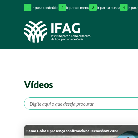
1
Ir para conteúdo
2
Ir para o menu
3
Ir para a busca
4
Ir par
Vídeos
Senar Goiás é presença confirmada na Tecnoshow 2023