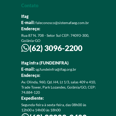
Contato
Ifag
E-mail:
faleconosco@sistemafaeg.com.br
Endereço:
Rua 87 N. 708 - Setor Sul CEP: 74093-300,
Goiânia-GO
(62) 3096-2200
Ifag infra (FUNDEINFRA)
E-mail:
sg.fundeinfra@ifag.org.br
Endereço:
Av. Olinda, 960, Qd. H4, Lt 1/3, salas 409 e 410,
Trade Tower, Park Lozandes, Goiânia/GO, CEP:
74.884-120
Expediente:
Segunda-feira à sexta-feira, das 08h00 às
12h00 e 14h00 às 18h00